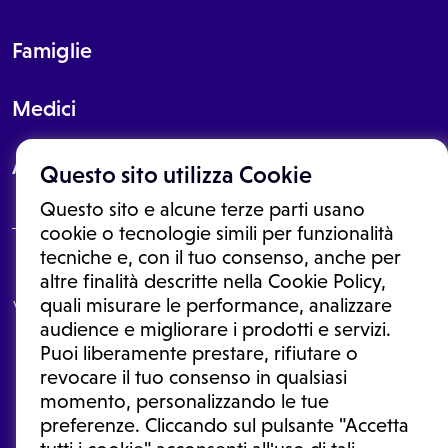
Famiglie
Medici
About
Questo sito utilizza Cookie
Questo sito e alcune terze parti usano
cookie o tecnologie simili per funzionalità
tecniche e, con il tuo consenso, anche per
Le informazioni proposte in questo sito non sono un consulto medico.
altre finalità descritte nella Cookie Policy,
In nessun caso, queste informazioni sostituiscono un consulto, una
quali misurare le performance, analizzare
visita o una diagnosi formulata dal medico. Non si devono considerare
le informazioni disponibili come suggerimenti per la formulazione di
audience e migliorare i prodotti e servizi.
una diagnosi, la determinazione di un trattamento o l'assunzione o
Puoi liberamente prestare, rifiutare o
sospensione di un farmaco senza prima consultare un medico di
medicina generale o uno specialista.
revocare il tuo consenso in qualsiasi
momento, personalizzando le tue
Condizioni di utilizzo
|
Privacy Policy
|
Gestione cookie
Ⓒ 2026 | Tutti i diritti riservati.
preferenze. Cliccando sul pulsante "Accetta