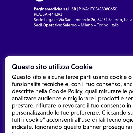
Paginemediche s.r.l. SB
| P.IVA: IT05418080650
REA: SA-444291
Sede Legale: Via San Leonardo 26, 84131 Salerno, Italia
Sedi Operative: Salerno – Milano – Torino, Italia
Questo sito utilizza Cookie
Questo sito e alcune terze parti usano cookie o 
funzionalità tecniche e, con il tuo consenso, anch
descritte nella Cookie Policy, quali misurare le
analizzare audience e migliorare i prodotti e ser
prestare, rifiutare o revocare il tuo consenso i
Le informazioni proposte in questo sito non sono un co
sostituiscono un consulto, una visita o una diagnosi fo
personalizzando le tue preferenze. Cliccando su
informazioni disponibili come suggerimenti per la form
tutti i cookie" acconsenti all'uso di tali tecnologie
trattamento o l'assunzione o sospensione di un farmac
indicate. Ignorando questo banner proseguirai
generale o uno specialista.