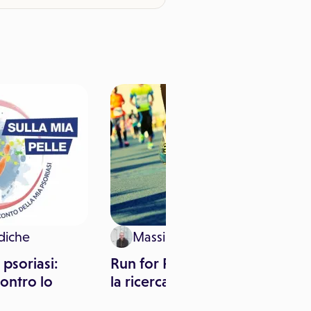
diche
Massimo Canorro
 psoriasi:
Run for Parkinson's 2017,
contro lo
la ricerca va di corsa