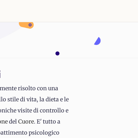
i
temente risolto con una
stile di vita, la dieta e le
oniche visite di controllo e
one
del
Cuore
. E' tutto a
battimento psicologico