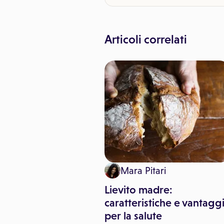
Articoli correlati
imo Canorro
Mara Pitari
 Parkinson's 2017,
Lievito madre:
ca va di corsa
caratteristiche e vantagg
per la salute