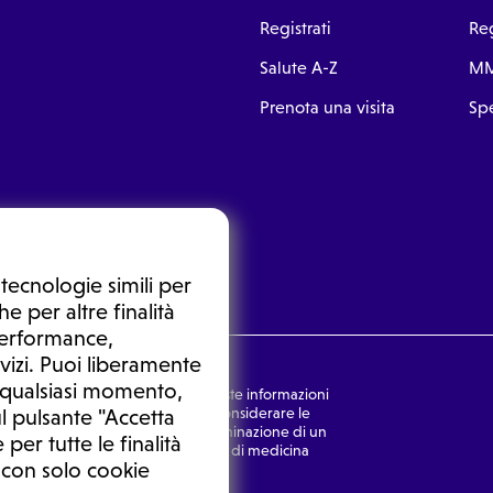
Registrati
Reg
Salute A-Z
MM
Prenota una visita
Spe
tecnologie simili per
e per altre finalità
 performance,
vizi. Puoi liberamente
n qualsiasi momento,
nsulto medico. In nessun caso, queste informazioni
rmulata dal medico. Non si devono considerare le
l pulsante "Accetta
ulazione di una diagnosi, la determinazione di un
 per tutte le finalità
o senza prima consultare un medico di medicina
 con solo cookie