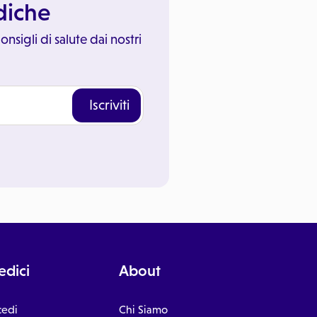
ediche
onsigli di salute dai nostri
Iscriviti
dici
About
cedi
Chi Siamo