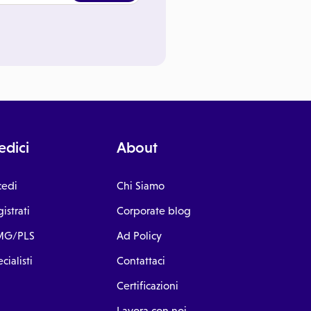
dici
About
cedi
Chi Siamo
istrati
Corporate blog
G/PLS
Ad Policy
cialisti
Contattaci
Certificazioni
Lavora con noi