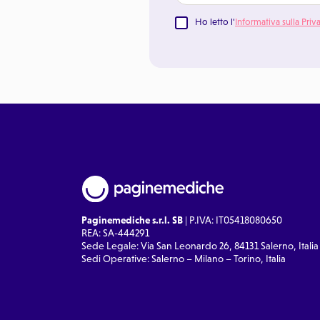
Ho letto l'
Informativa sulla Priv
Paginemediche s.r.l. SB
| P.IVA: IT05418080650
REA: SA-444291
Sede Legale: Via San Leonardo 26, 84131 Salerno, Italia
Sedi Operative: Salerno – Milano – Torino, Italia