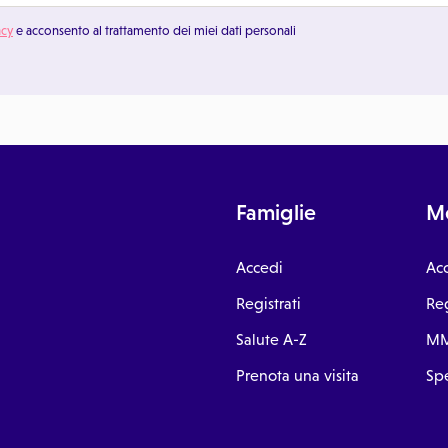
acy
e acconsento al trattamento dei miei dati personali
Famiglie
Me
Accedi
Ac
Registrati
Reg
Salute A-Z
MM
Prenota una visita
Spe