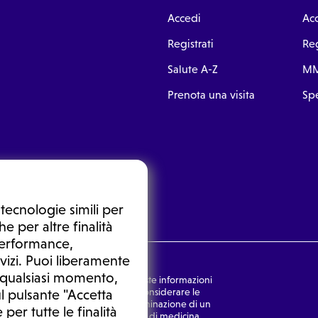
Accedi
Ac
Registrati
Reg
Salute A-Z
MM
Prenota una visita
Spe
tecnologie simili per
e per altre finalità
 performance,
vizi. Puoi liberamente
n qualsiasi momento,
nsulto medico. In nessun caso, queste informazioni
rmulata dal medico. Non si devono considerare le
l pulsante "Accetta
ulazione di una diagnosi, la determinazione di un
 per tutte le finalità
o senza prima consultare un medico di medicina