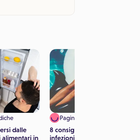
diche
Paginemediche
rsi dalle
8 consigli per prevenire le
 alimentari in
infezioni vaginali in estate