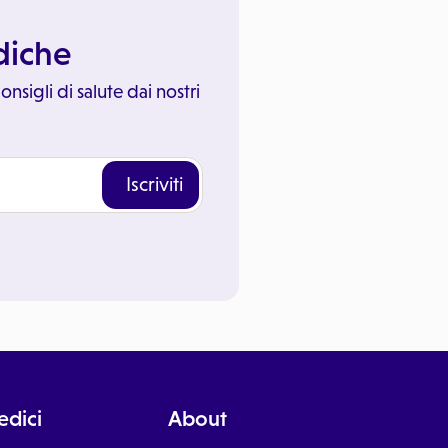
ediche
onsigli di salute dai nostri
Iscriviti
dici
About