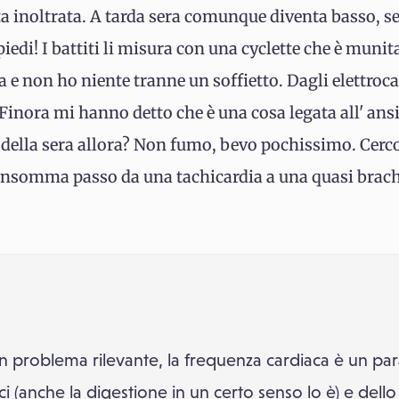
ata inoltrata. A tarda sera comunque diventa basso, 
piedi! I battiti li misura con una cyclette che è mun
 e non ho niente tranne un soffietto. Dagli elettroc
.Finora mi hanno detto che è una cosa legata all' ans
 e della sera allora? Non fumo, bevo pochissimo. Cer
i. Insomma passo da una tachicardia a una quasi brac
 problema rilevante, la frequenza cardiaca è un par
sici (anche la digestione in un certo senso lo è) e del