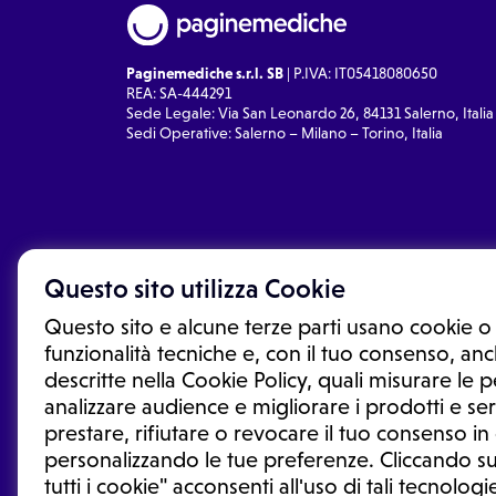
Paginemediche s.r.l. SB
| P.IVA: IT05418080650
REA: SA-444291
Sede Legale: Via San Leonardo 26, 84131 Salerno, Italia
Sedi Operative: Salerno – Milano – Torino, Italia
Questo sito utilizza Cookie
Questo sito e alcune terze parti usano cookie o 
funzionalità tecniche e, con il tuo consenso, anch
descritte nella Cookie Policy, quali misurare le
analizzare audience e migliorare i prodotti e ser
prestare, rifiutare o revocare il tuo consenso i
Le informazioni proposte in questo sito non sono un co
sostituiscono un consulto, una visita o una diagnosi fo
personalizzando le tue preferenze. Cliccando su
informazioni disponibili come suggerimenti per la form
tutti i cookie" acconsenti all'uso di tali tecnologie
trattamento o l'assunzione o sospensione di un farmac