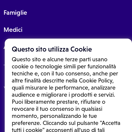
Famiglie
Medici
About
Questo sito utilizza Cookie
Questo sito e alcune terze parti usano
cookie o tecnologie simili per funzionalità
tecniche e, con il tuo consenso, anche per
Le informazioni proposte in questo sito non sono un consulto medico.
altre finalità descritte nella Cookie Policy,
In nessun caso, queste informazioni sostituiscono un consulto, una
quali misurare le performance, analizzare
visita o una diagnosi formulata dal medico. Non si devono considerare
le informazioni disponibili come suggerimenti per la formulazione di
audience e migliorare i prodotti e servizi.
una diagnosi, la determinazione di un trattamento o l'assunzione o
Puoi liberamente prestare, rifiutare o
sospensione di un farmaco senza prima consultare un medico di
medicina generale o uno specialista.
revocare il tuo consenso in qualsiasi
momento, personalizzando le tue
Condizioni di utilizzo
|
Privacy Policy
|
Gestione cookie
Ⓒ 2026 | Tutti i diritti riservati.
preferenze. Cliccando sul pulsante "Accetta
tutti i cookie" acconsenti all'uso di tali