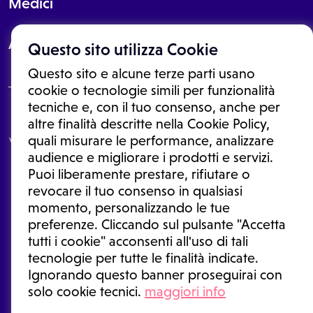
Medici
About
Questo sito utilizza Cookie
Questo sito e alcune terze parti usano
cookie o tecnologie simili per funzionalità
tecniche e, con il tuo consenso, anche per
Le informazioni proposte in questo sito non sono un consulto medico.
altre finalità descritte nella Cookie Policy,
In nessun caso, queste informazioni sostituiscono un consulto, una
quali misurare le performance, analizzare
visita o una diagnosi formulata dal medico. Non si devono considerare
le informazioni disponibili come suggerimenti per la formulazione di
audience e migliorare i prodotti e servizi.
una diagnosi, la determinazione di un trattamento o l'assunzione o
Puoi liberamente prestare, rifiutare o
sospensione di un farmaco senza prima consultare un medico di
medicina generale o uno specialista.
revocare il tuo consenso in qualsiasi
momento, personalizzando le tue
Condizioni di utilizzo
|
Privacy Policy
|
Gestione cookie
Ⓒ 2026 | Tutti i diritti riservati.
preferenze. Cliccando sul pulsante "Accetta
tutti i cookie" acconsenti all'uso di tali
tecnologie per tutte le finalità indicate.
Ignorando questo banner proseguirai con
solo cookie tecnici.
maggiori info