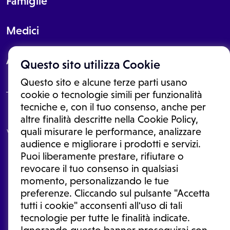
Famiglie
Medici
About
Questo sito utilizza Cookie
Questo sito e alcune terze parti usano
cookie o tecnologie simili per funzionalità
tecniche e, con il tuo consenso, anche per
Le informazioni proposte in questo sito non sono un consulto medico.
altre finalità descritte nella Cookie Policy,
In nessun caso, queste informazioni sostituiscono un consulto, una
quali misurare le performance, analizzare
visita o una diagnosi formulata dal medico. Non si devono considerare
le informazioni disponibili come suggerimenti per la formulazione di
audience e migliorare i prodotti e servizi.
una diagnosi, la determinazione di un trattamento o l'assunzione o
Puoi liberamente prestare, rifiutare o
sospensione di un farmaco senza prima consultare un medico di
medicina generale o uno specialista.
revocare il tuo consenso in qualsiasi
momento, personalizzando le tue
Condizioni di utilizzo
|
Privacy Policy
|
Gestione cookie
Ⓒ 2026 | Tutti i diritti riservati.
preferenze. Cliccando sul pulsante "Accetta
tutti i cookie" acconsenti all'uso di tali
tecnologie per tutte le finalità indicate.