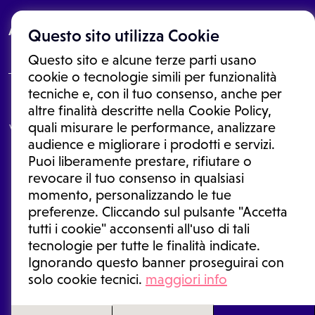
About
Questo sito utilizza Cookie
Questo sito e alcune terze parti usano
cookie o tecnologie simili per funzionalità
tecniche e, con il tuo consenso, anche per
Le informazioni proposte in questo sito non sono un consulto medico.
altre finalità descritte nella Cookie Policy,
In nessun caso, queste informazioni sostituiscono un consulto, una
quali misurare le performance, analizzare
visita o una diagnosi formulata dal medico. Non si devono considerare
le informazioni disponibili come suggerimenti per la formulazione di
audience e migliorare i prodotti e servizi.
una diagnosi, la determinazione di un trattamento o l'assunzione o
Puoi liberamente prestare, rifiutare o
sospensione di un farmaco senza prima consultare un medico di
medicina generale o uno specialista.
revocare il tuo consenso in qualsiasi
momento, personalizzando le tue
Condizioni di utilizzo
|
Privacy Policy
|
Gestione cookie
Ⓒ 2026 | Tutti i diritti riservati.
preferenze. Cliccando sul pulsante "Accetta
tutti i cookie" acconsenti all'uso di tali
tecnologie per tutte le finalità indicate.
Ignorando questo banner proseguirai con
solo cookie tecnici.
maggiori info