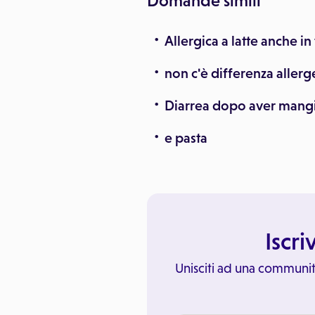
Domande simili
Allergica a latte anche i
non c'è differenza allerge
Diarrea dopo aver mangi
e pasta
Iscri
Unisciti ad una communit