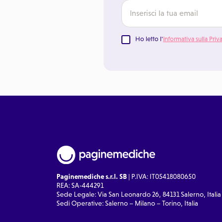
Ho letto l'
Informativa sulla Priv
Paginemediche s.r.l. SB
| P.IVA: IT05418080650
REA: SA-444291
Sede Legale: Via San Leonardo 26, 84131 Salerno, Italia
Sedi Operative: Salerno – Milano – Torino, Italia