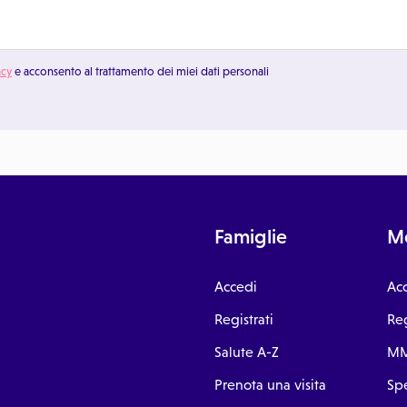
acy
e acconsento al trattamento dei miei dati personali
Famiglie
Me
Accedi
Ac
Registrati
Reg
Salute A-Z
MM
Prenota una visita
Spe