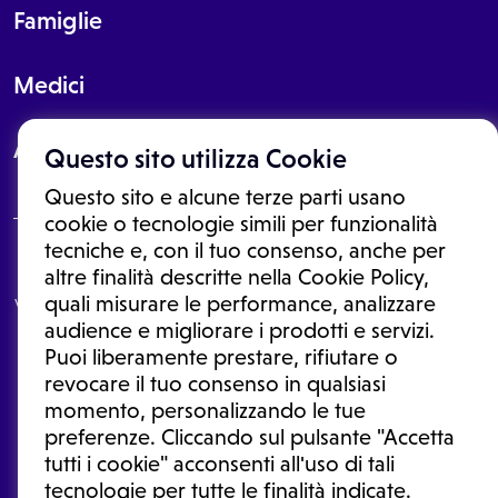
Famiglie
Medici
About
Questo sito utilizza Cookie
Questo sito e alcune terze parti usano
cookie o tecnologie simili per funzionalità
tecniche e, con il tuo consenso, anche per
Le informazioni proposte in questo sito non sono un consulto medico.
altre finalità descritte nella Cookie Policy,
In nessun caso, queste informazioni sostituiscono un consulto, una
quali misurare le performance, analizzare
visita o una diagnosi formulata dal medico. Non si devono considerare
le informazioni disponibili come suggerimenti per la formulazione di
audience e migliorare i prodotti e servizi.
una diagnosi, la determinazione di un trattamento o l'assunzione o
Puoi liberamente prestare, rifiutare o
sospensione di un farmaco senza prima consultare un medico di
medicina generale o uno specialista.
revocare il tuo consenso in qualsiasi
momento, personalizzando le tue
Condizioni di utilizzo
|
Privacy Policy
|
Gestione cookie
Ⓒ 2026 | Tutti i diritti riservati.
preferenze. Cliccando sul pulsante "Accetta
tutti i cookie" acconsenti all'uso di tali
tecnologie per tutte le finalità indicate.