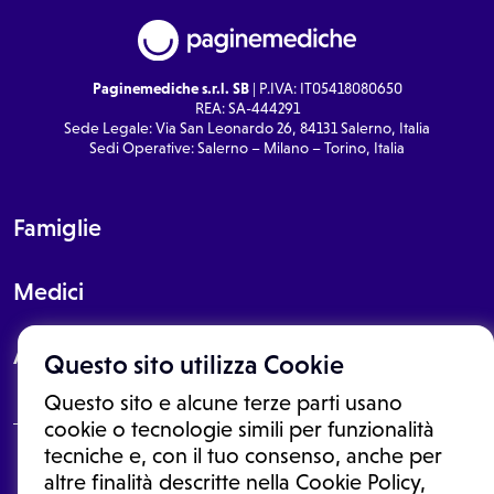
Paginemediche s.r.l. SB
| P.IVA: IT05418080650
REA: SA-444291
Sede Legale: Via San Leonardo 26, 84131 Salerno, Italia
Sedi Operative: Salerno – Milano – Torino, Italia
Famiglie
Medici
About
Questo sito utilizza Cookie
Questo sito e alcune terze parti usano
cookie o tecnologie simili per funzionalità
tecniche e, con il tuo consenso, anche per
Le informazioni proposte in questo sito non sono un consulto medico.
altre finalità descritte nella Cookie Policy,
In nessun caso, queste informazioni sostituiscono un consulto, una