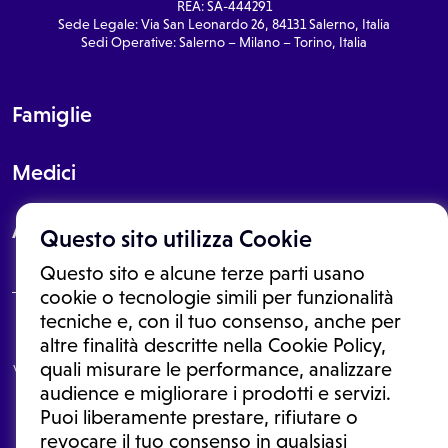
REA: SA-444291
Sede Legale: Via San Leonardo 26, 84131 Salerno, Italia
Sedi Operative: Salerno – Milano – Torino, Italia
Famiglie
Medici
About
Questo sito utilizza Cookie
Questo sito e alcune terze parti usano
cookie o tecnologie simili per funzionalità
tecniche e, con il tuo consenso, anche per
Le informazioni proposte in questo sito non sono un consulto medico.
altre finalità descritte nella Cookie Policy,
In nessun caso, queste informazioni sostituiscono un consulto, una
quali misurare le performance, analizzare
visita o una diagnosi formulata dal medico. Non si devono considerare
le informazioni disponibili come suggerimenti per la formulazione di
audience e migliorare i prodotti e servizi.
una diagnosi, la determinazione di un trattamento o l'assunzione o
Puoi liberamente prestare, rifiutare o
sospensione di un farmaco senza prima consultare un medico di
medicina generale o uno specialista.
revocare il tuo consenso in qualsiasi