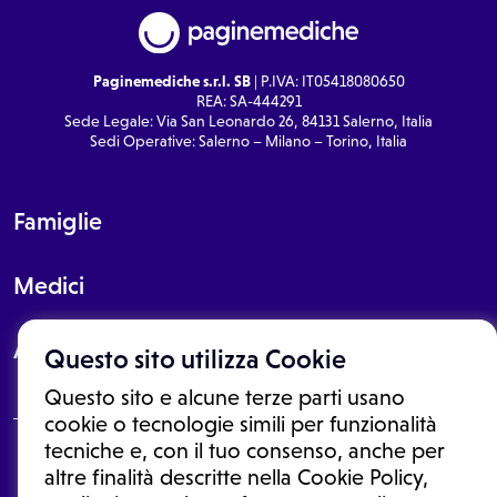
Paginemediche s.r.l. SB
| P.IVA: IT05418080650
REA: SA-444291
Sede Legale: Via San Leonardo 26, 84131 Salerno, Italia
Sedi Operative: Salerno – Milano – Torino, Italia
Famiglie
Medici
About
Questo sito utilizza Cookie
Questo sito e alcune terze parti usano
cookie o tecnologie simili per funzionalità
tecniche e, con il tuo consenso, anche per
Le informazioni proposte in questo sito non sono un consulto medico.
altre finalità descritte nella Cookie Policy,
In nessun caso, queste informazioni sostituiscono un consulto, una