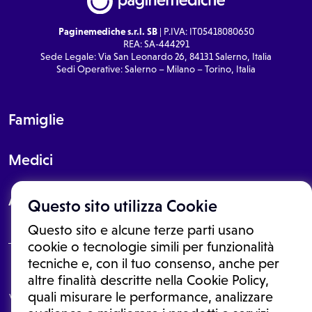
Paginemediche s.r.l. SB
| P.IVA: IT05418080650
REA: SA-444291
Sede Legale: Via San Leonardo 26, 84131 Salerno, Italia
Sedi Operative: Salerno – Milano – Torino, Italia
Famiglie
Medici
About
Questo sito utilizza Cookie
Questo sito e alcune terze parti usano
cookie o tecnologie simili per funzionalità
tecniche e, con il tuo consenso, anche per
Le informazioni proposte in questo sito non sono un consulto medico.
altre finalità descritte nella Cookie Policy,
In nessun caso, queste informazioni sostituiscono un consulto, una
quali misurare le performance, analizzare
visita o una diagnosi formulata dal medico. Non si devono considerare
le informazioni disponibili come suggerimenti per la formulazione di