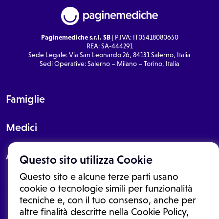
Paginemediche s.r.l. SB
| P.IVA: IT05418080650
REA: SA-444291
Sede Legale: Via San Leonardo 26, 84131 Salerno, Italia
Sedi Operative: Salerno – Milano – Torino, Italia
Famiglie
Medici
About
Questo sito utilizza Cookie
Questo sito e alcune terze parti usano
cookie o tecnologie simili per funzionalità
tecniche e, con il tuo consenso, anche per
Le informazioni proposte in questo sito non sono un consulto medico.
altre finalità descritte nella Cookie Policy,
In nessun caso, queste informazioni sostituiscono un consulto, una