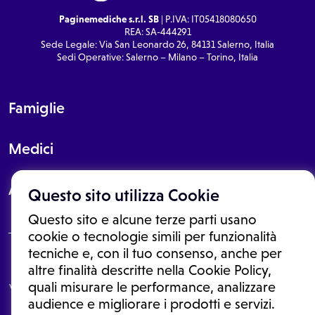
Paginemediche s.r.l. SB
| P.IVA: IT05418080650
REA: SA-444291
Sede Legale: Via San Leonardo 26, 84131 Salerno, Italia
Sedi Operative: Salerno – Milano – Torino, Italia
Famiglie
Medici
About
Questo sito utilizza Cookie
Questo sito e alcune terze parti usano
cookie o tecnologie simili per funzionalità
tecniche e, con il tuo consenso, anche per
Le informazioni proposte in questo sito non sono un consulto medico.
altre finalità descritte nella Cookie Policy,
In nessun caso, queste informazioni sostituiscono un consulto, una
quali misurare le performance, analizzare
visita o una diagnosi formulata dal medico. Non si devono considerare
le informazioni disponibili come suggerimenti per la formulazione di
audience e migliorare i prodotti e servizi.
una diagnosi, la determinazione di un trattamento o l'assunzione o