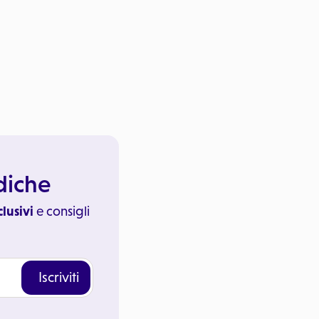
ediche
clusivi
e consigli
Iscriviti