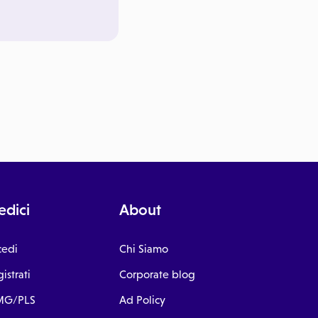
dici
About
cedi
Chi Siamo
istrati
Corporate blog
G/PLS
Ad Policy