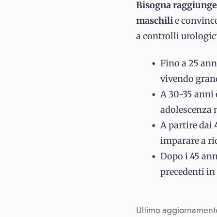
Bisogna raggiunger
maschili
e convince
a controlli urologic
Fino a 25 ann
vivendo gran
A 30-35 anni 
adolescenza n
A partire dai
imparare a ri
Dopo i 45 ann
precedenti in
Ultimo aggiornament