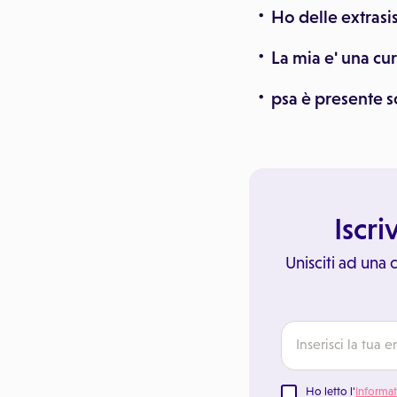
Ho delle extrasi
La mia e' una cur
psa è presente s
Iscri
Unisciti ad una
Ho letto l'
Informat