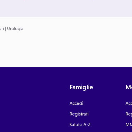
ri
|
Urologia
Famiglie
Me
Accedi
Ac
Registrati
Reg
Salute A-Z
MM