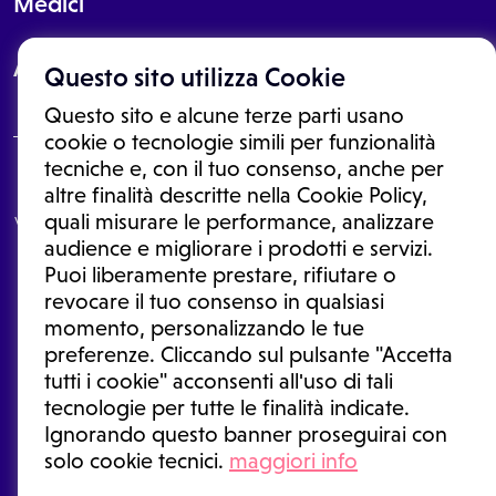
Medici
About
Questo sito utilizza Cookie
Questo sito e alcune terze parti usano
cookie o tecnologie simili per funzionalità
tecniche e, con il tuo consenso, anche per
Le informazioni proposte in questo sito non sono un consulto medico.
altre finalità descritte nella Cookie Policy,
In nessun caso, queste informazioni sostituiscono un consulto, una
quali misurare le performance, analizzare
visita o una diagnosi formulata dal medico. Non si devono considerare
le informazioni disponibili come suggerimenti per la formulazione di
audience e migliorare i prodotti e servizi.
una diagnosi, la determinazione di un trattamento o l'assunzione o
Puoi liberamente prestare, rifiutare o
sospensione di un farmaco senza prima consultare un medico di
medicina generale o uno specialista.
revocare il tuo consenso in qualsiasi
momento, personalizzando le tue
Condizioni di utilizzo
|
Privacy Policy
|
Gestione cookie
Ⓒ 2026 | Tutti i diritti riservati.
preferenze. Cliccando sul pulsante "Accetta
tutti i cookie" acconsenti all'uso di tali
tecnologie per tutte le finalità indicate.
Ignorando questo banner proseguirai con
solo cookie tecnici.
maggiori info