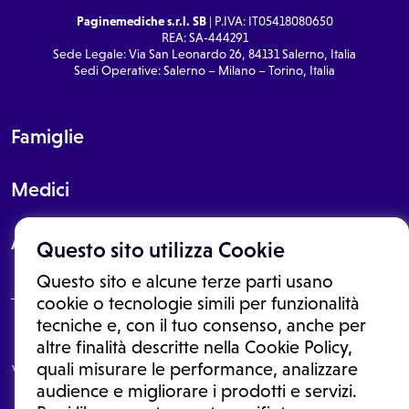
Paginemediche s.r.l. SB
| P.IVA: IT05418080650
REA: SA-444291
Sede Legale: Via San Leonardo 26, 84131 Salerno, Italia
Sedi Operative: Salerno – Milano – Torino, Italia
Famiglie
Medici
About
Questo sito utilizza Cookie
Questo sito e alcune terze parti usano
cookie o tecnologie simili per funzionalità
tecniche e, con il tuo consenso, anche per
Le informazioni proposte in questo sito non sono un consulto medico.
altre finalità descritte nella Cookie Policy,
In nessun caso, queste informazioni sostituiscono un consulto, una
quali misurare le performance, analizzare
visita o una diagnosi formulata dal medico. Non si devono considerare
le informazioni disponibili come suggerimenti per la formulazione di
audience e migliorare i prodotti e servizi.
una diagnosi, la determinazione di un trattamento o l'assunzione o