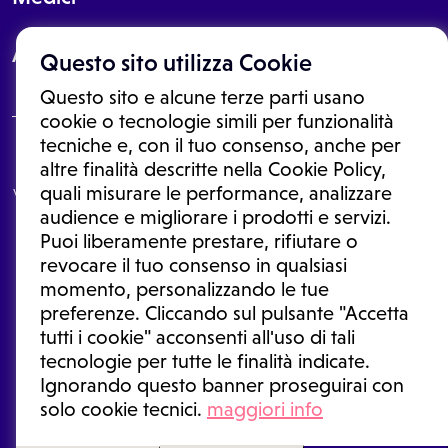
About
Questo sito utilizza Cookie
Questo sito e alcune terze parti usano
cookie o tecnologie simili per funzionalità
tecniche e, con il tuo consenso, anche per
Le informazioni proposte in questo sito non sono un consulto medico.
altre finalità descritte nella Cookie Policy,
In nessun caso, queste informazioni sostituiscono un consulto, una
quali misurare le performance, analizzare
visita o una diagnosi formulata dal medico. Non si devono considerare
le informazioni disponibili come suggerimenti per la formulazione di
audience e migliorare i prodotti e servizi.
una diagnosi, la determinazione di un trattamento o l'assunzione o
Puoi liberamente prestare, rifiutare o
sospensione di un farmaco senza prima consultare un medico di
medicina generale o uno specialista.
revocare il tuo consenso in qualsiasi
momento, personalizzando le tue
Condizioni di utilizzo
|
Privacy Policy
|
Gestione cookie
Ⓒ 2026 | Tutti i diritti riservati.
preferenze. Cliccando sul pulsante "Accetta
tutti i cookie" acconsenti all'uso di tali
tecnologie per tutte le finalità indicate.
Ignorando questo banner proseguirai con
solo cookie tecnici.
maggiori info