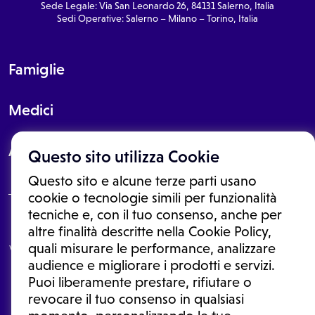
Sede Legale: Via San Leonardo 26, 84131 Salerno, Italia
Sedi Operative: Salerno – Milano – Torino, Italia
Famiglie
Medici
About
Questo sito utilizza Cookie
Questo sito e alcune terze parti usano
cookie o tecnologie simili per funzionalità
tecniche e, con il tuo consenso, anche per
Le informazioni proposte in questo sito non sono un consulto medico.
altre finalità descritte nella Cookie Policy,
In nessun caso, queste informazioni sostituiscono un consulto, una
quali misurare le performance, analizzare
visita o una diagnosi formulata dal medico. Non si devono considerare
le informazioni disponibili come suggerimenti per la formulazione di
audience e migliorare i prodotti e servizi.
una diagnosi, la determinazione di un trattamento o l'assunzione o
Puoi liberamente prestare, rifiutare o
sospensione di un farmaco senza prima consultare un medico di
medicina generale o uno specialista.
revocare il tuo consenso in qualsiasi