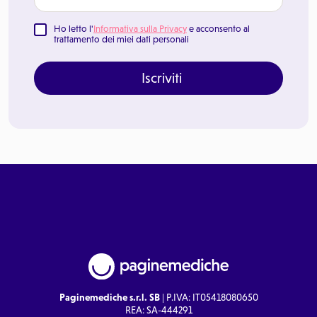
Ho letto l'
Informativa sulla Privacy
e acconsento al
trattamento dei miei dati personali
Iscriviti
Paginemediche s.r.l. SB
| P.IVA: IT05418080650
REA: SA-444291