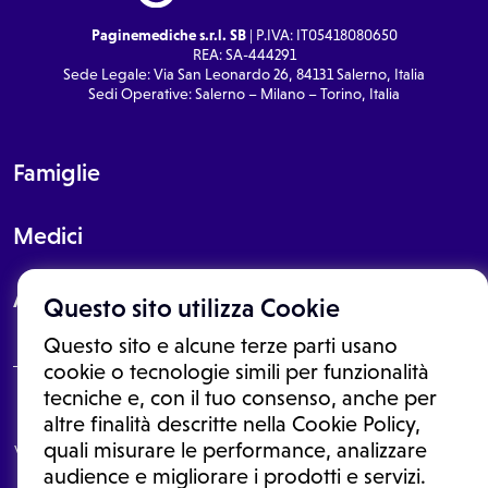
Paginemediche s.r.l. SB
| P.IVA: IT05418080650
REA: SA-444291
Sede Legale: Via San Leonardo 26, 84131 Salerno, Italia
Sedi Operative: Salerno – Milano – Torino, Italia
Famiglie
Medici
About
Questo sito utilizza Cookie
Questo sito e alcune terze parti usano
cookie o tecnologie simili per funzionalità
tecniche e, con il tuo consenso, anche per
Le informazioni proposte in questo sito non sono un consulto medico.
altre finalità descritte nella Cookie Policy,
In nessun caso, queste informazioni sostituiscono un consulto, una
quali misurare le performance, analizzare
visita o una diagnosi formulata dal medico. Non si devono considerare
le informazioni disponibili come suggerimenti per la formulazione di
audience e migliorare i prodotti e servizi.
una diagnosi, la determinazione di un trattamento o l'assunzione o