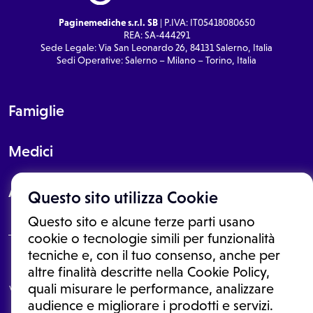
Paginemediche s.r.l. SB
| P.IVA: IT05418080650
REA: SA-444291
Sede Legale: Via San Leonardo 26, 84131 Salerno, Italia
Sedi Operative: Salerno – Milano – Torino, Italia
Famiglie
Medici
About
Questo sito utilizza Cookie
Questo sito e alcune terze parti usano
cookie o tecnologie simili per funzionalità
tecniche e, con il tuo consenso, anche per
Le informazioni proposte in questo sito non sono un consulto medico.
altre finalità descritte nella Cookie Policy,
In nessun caso, queste informazioni sostituiscono un consulto, una
quali misurare le performance, analizzare
visita o una diagnosi formulata dal medico. Non si devono considerare
le informazioni disponibili come suggerimenti per la formulazione di
audience e migliorare i prodotti e servizi.
una diagnosi, la determinazione di un trattamento o l'assunzione o