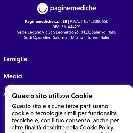
Paginemediche s.r.l. SB
| P.IVA: IT05418080650
REA: SA-444291
Sede Legale: Via San Leonardo 26, 84131 Salerno, Italia
Sedi Operative: Salerno – Milano – Torino, Italia
Famiglie
Medici
About
Questo sito utilizza Cookie
Questo sito e alcune terze parti usano
cookie o tecnologie simili per funzionalità
tecniche e, con il tuo consenso, anche per
Le informazioni proposte in questo sito non sono un consulto medico.
altre finalità descritte nella Cookie Policy,
In nessun caso, queste informazioni sostituiscono un consulto, una