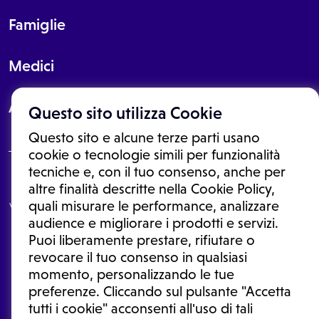
Famiglie
Medici
About
Questo sito utilizza Cookie
Questo sito e alcune terze parti usano
cookie o tecnologie simili per funzionalità
tecniche e, con il tuo consenso, anche per
Le informazioni proposte in questo sito non sono un consulto medico.
altre finalità descritte nella Cookie Policy,
In nessun caso, queste informazioni sostituiscono un consulto, una
quali misurare le performance, analizzare
visita o una diagnosi formulata dal medico. Non si devono considerare
le informazioni disponibili come suggerimenti per la formulazione di
audience e migliorare i prodotti e servizi.
una diagnosi, la determinazione di un trattamento o l'assunzione o
Puoi liberamente prestare, rifiutare o
sospensione di un farmaco senza prima consultare un medico di
medicina generale o uno specialista.
revocare il tuo consenso in qualsiasi
momento, personalizzando le tue
Condizioni di utilizzo
|
Privacy Policy
|
Gestione cookie
Ⓒ 2026 | Tutti i diritti riservati.
preferenze. Cliccando sul pulsante "Accetta
tutti i cookie" acconsenti all'uso di tali