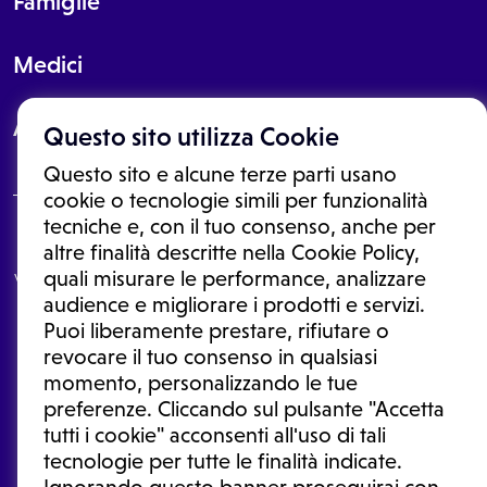
Famiglie
Medici
About
Questo sito utilizza Cookie
Questo sito e alcune terze parti usano
cookie o tecnologie simili per funzionalità
tecniche e, con il tuo consenso, anche per
Le informazioni proposte in questo sito non sono un consulto medico.
altre finalità descritte nella Cookie Policy,
In nessun caso, queste informazioni sostituiscono un consulto, una
quali misurare le performance, analizzare
visita o una diagnosi formulata dal medico. Non si devono considerare
le informazioni disponibili come suggerimenti per la formulazione di
audience e migliorare i prodotti e servizi.
una diagnosi, la determinazione di un trattamento o l'assunzione o
Puoi liberamente prestare, rifiutare o
sospensione di un farmaco senza prima consultare un medico di
medicina generale o uno specialista.
revocare il tuo consenso in qualsiasi
momento, personalizzando le tue
Condizioni di utilizzo
|
Privacy Policy
|
Gestione cookie
Ⓒ 2026 | Tutti i diritti riservati.
preferenze. Cliccando sul pulsante "Accetta
tutti i cookie" acconsenti all'uso di tali
tecnologie per tutte le finalità indicate.