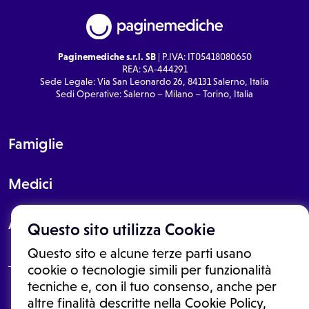
Paginemediche s.r.l. SB
| P.IVA: IT05418080650
REA: SA-444291
Sede Legale: Via San Leonardo 26, 84131 Salerno, Italia
Sedi Operative: Salerno – Milano – Torino, Italia
Famiglie
Medici
About
Questo sito utilizza Cookie
Questo sito e alcune terze parti usano
cookie o tecnologie simili per funzionalità
tecniche e, con il tuo consenso, anche per
Le informazioni proposte in questo sito non sono un consulto medico.
altre finalità descritte nella Cookie Policy,
In nessun caso, queste informazioni sostituiscono un consulto, una