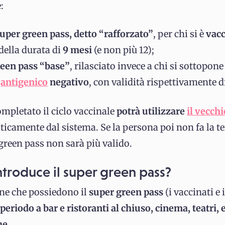
:
 super green pass, detto “rafforzato”
, per chi si è
vacc
 della durata di
9 mesi
(e non più 12);
green pass “base”
, rilasciato invece a chi si sottopone
o
antigenico
negativo
, con validità rispettivamente d
ompletato il ciclo vaccinale
potrà utilizzare
il vecch
icamente dal sistema. Se la persona poi non fa la te
green pass non sarà più valido.
ntroduce il super green pass?
ne che possiedono il
super green pass
(i vaccinati e 
periodo a bar e ristoranti al chiuso, cinema, teatri, 
he.