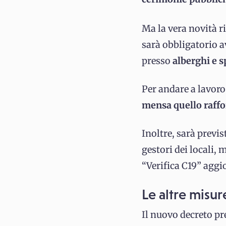
Ma la vera novità r
sarà obbligatorio 
presso
alberghi e s
Per andare a lavor
mensa quello raffo
Inoltre, sarà previs
gestori dei locali, 
“Verifica C19” aggi
Le altre misur
Il nuovo decreto p