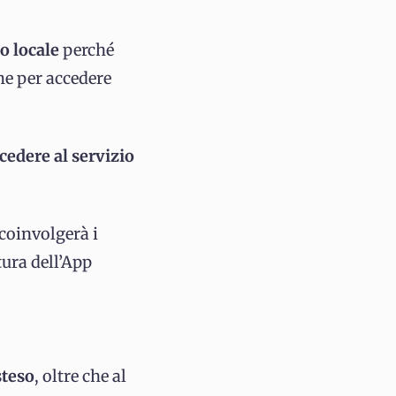
co locale
perché
me per accedere
cedere al servizio
coinvolgerà i
tura dell’App
steso
, oltre che al