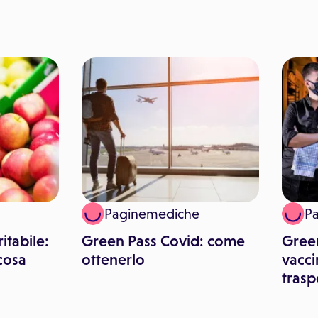
Paginemediche
P
itabile:
Green Pass Covid: come
Gree
cosa
ottenerlo
vacci
trasp