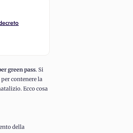
 decreto
uper green pass
. Si
 per contenere la
natalizio. Ecco cosa
nto della