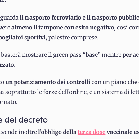
iguarda il
trasporto ferroviario e il trasporto pubbli
avere
almeno il tampone con esito negativo
, così co
pogliatoi sportivi
, palestre comprese.
o basterà mostrare il green pass “base” mentre
per ac
rzato.
to u
n potenziamento dei controlli
con un piano che 
ma soprattutto le forze dell’ordine, e un sistema di let
ornato.
e del decreto
revende inoltre
l’obbligo della
terza dose
vaccinale e