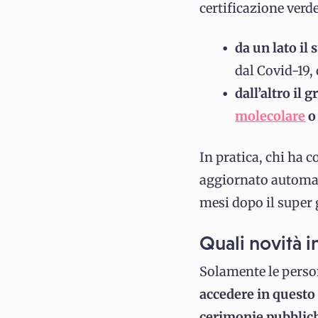
certificazione verde
da un lato il
dal Covid-19,
dall’altro il 
molecolare
In pratica, chi ha c
aggiornato automat
mesi dopo il super 
Quali novità i
Solamente le perso
accedere in questo 
cerimonie pubblic