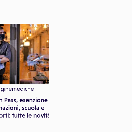
aginemediche
Paginemediche
n Pass, esenzione
Green pass, mascherin
nazioni, scuola e
vaccini: le regole dal 1
orti: tutte le novità
maggio