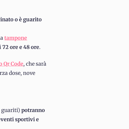
inato o è guarito
 a
tampone
i
72 ore e 48 ore
.
io Qr Code
, che sarà
rza dose, nove
i guariti)
potranno
eventi sportivi e