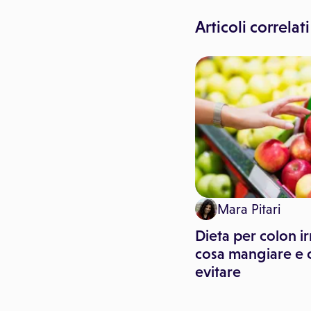
Articoli correlati
Paginemediche
Mara Pitari
Green pass, mascherine e
Dieta per colon irr
vaccini: le regole dal 1°
cosa mangiare e 
maggio
evitare