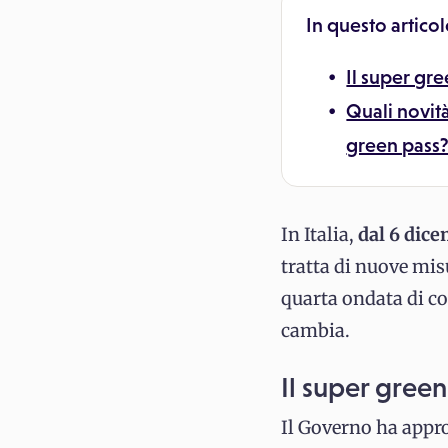
In questo articol
Il super gre
Quali novità
green pass
In Italia,
dal 6 dice
tratta di nuove mis
quarta ondata di c
cambia.
Il super green
Il Governo ha appr