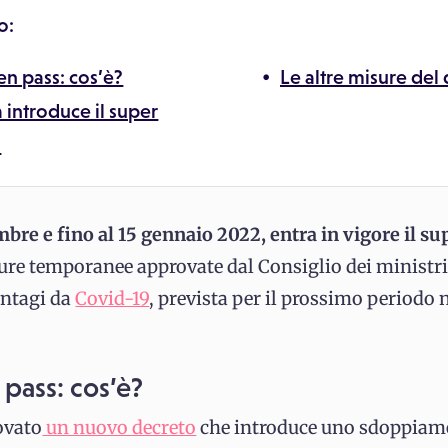
o:
en pass: cos’è?
Le altre misure del
 introduce il super
?
mbre e fino al 15 gennaio 2022, entra in vigore il s
ure temporanee approvate dal Consiglio dei ministri
ontagi da
Covid-19
, prevista per il prossimo periodo 
 pass: cos’è?
ovato
un nuovo decreto
che introduce uno sdoppiame