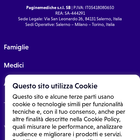
Paginemediche s.r.l. SB
| P.IVA: IT05418080650
REA: SA-444291
Sede Legale: Via San Leonardo 26, 84131 Salerno, Italia
Sedi Operative: Salerno – Milano – Torino, Italia
Famiglie
Medici
About
Questo sito utilizza Cookie
Questo sito e alcune terze parti usano
cookie o tecnologie simili per funzionalità
tecniche e, con il tuo consenso, anche per
Le informazioni proposte in questo sito non sono un consulto medico.
altre finalità descritte nella Cookie Policy,
In nessun caso, queste informazioni sostituiscono un consulto, una
quali misurare le performance, analizzare
visita o una diagnosi formulata dal medico. Non si devono considerare
le informazioni disponibili come suggerimenti per la formulazione di
audience e migliorare i prodotti e servizi.
una diagnosi, la determinazione di un trattamento o l'assunzione o