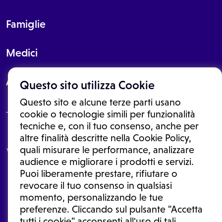
Famiglie
Medici
About
Questo sito utilizza Cookie
Questo sito e alcune terze parti usano
cookie o tecnologie simili per funzionalità
tecniche e, con il tuo consenso, anche per
Le informazioni proposte in questo sito non sono un consulto medico.
altre finalità descritte nella Cookie Policy,
In nessun caso, queste informazioni sostituiscono un consulto, una
quali misurare le performance, analizzare
visita o una diagnosi formulata dal medico. Non si devono considerare
le informazioni disponibili come suggerimenti per la formulazione di
audience e migliorare i prodotti e servizi.
una diagnosi, la determinazione di un trattamento o l'assunzione o
Puoi liberamente prestare, rifiutare o
sospensione di un farmaco senza prima consultare un medico di
medicina generale o uno specialista.
revocare il tuo consenso in qualsiasi
momento, personalizzando le tue
Condizioni di utilizzo
|
Privacy Policy
|
Gestione cookie
preferenze. Cliccando sul pulsante "Accetta
Ⓒ 2026 | Tutti i diritti riservati.
tutti i cookie" acconsenti all'uso di tali