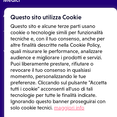
About
Questo sito utilizza Cookie
Questo sito e alcune terze parti usano
cookie o tecnologie simili per funzionalità
tecniche e, con il tuo consenso, anche per
Le informazioni proposte in questo sito non sono un consulto medico.
altre finalità descritte nella Cookie Policy,
In nessun caso, queste informazioni sostituiscono un consulto, una
quali misurare le performance, analizzare
visita o una diagnosi formulata dal medico. Non si devono considerare
le informazioni disponibili come suggerimenti per la formulazione di
audience e migliorare i prodotti e servizi.
una diagnosi, la determinazione di un trattamento o l'assunzione o
Puoi liberamente prestare, rifiutare o
sospensione di un farmaco senza prima consultare un medico di
medicina generale o uno specialista.
revocare il tuo consenso in qualsiasi
momento, personalizzando le tue
Condizioni di utilizzo
|
Privacy Policy
|
Gestione cookie
Ⓒ 2026 | Tutti i diritti riservati.
preferenze. Cliccando sul pulsante "Accetta
tutti i cookie" acconsenti all'uso di tali
tecnologie per tutte le finalità indicate.
Ignorando questo banner proseguirai con
solo cookie tecnici.
maggiori info