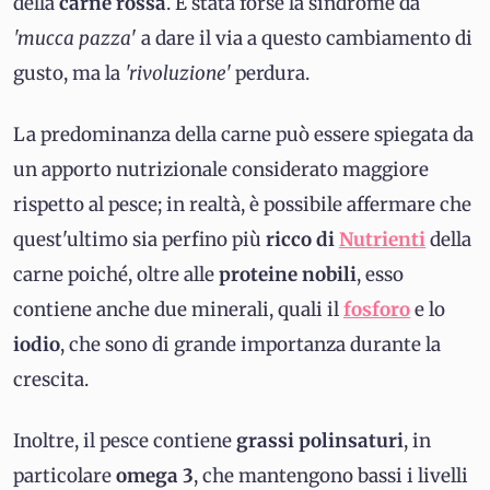
della
carne rossa
. È stata forse la sindrome da
'
mucca pazza
' a dare il via a questo cambiamento di
gusto, ma la
'rivoluzione'
perdura.
La predominanza della carne può essere spiegata da
un apporto nutrizionale considerato maggiore
rispetto al pesce; in realtà, è possibile affermare che
quest'ultimo sia perfino più
ricco di
Nutrienti
della
carne poiché, oltre alle
proteine nobili
, esso
contiene anche due minerali, quali il
fosforo
e lo
iodio
, che sono di grande importanza durante la
crescita.
Inoltre, il pesce contiene
grassi polinsaturi
, in
particolare
omega 3
, che mantengono bassi i livelli