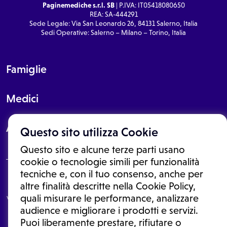
Paginemediche s.r.l. SB
| P.IVA: IT05418080650
REA: SA-444291
Sede Legale: Via San Leonardo 26, 84131 Salerno, Italia
Sedi Operative: Salerno – Milano – Torino, Italia
Famiglie
Medici
About
Questo sito utilizza Cookie
Questo sito e alcune terze parti usano
cookie o tecnologie simili per funzionalità
tecniche e, con il tuo consenso, anche per
Le informazioni proposte in questo sito non sono un consulto medico.
altre finalità descritte nella Cookie Policy,
In nessun caso, queste informazioni sostituiscono un consulto, una
quali misurare le performance, analizzare
visita o una diagnosi formulata dal medico. Non si devono considerare
le informazioni disponibili come suggerimenti per la formulazione di
audience e migliorare i prodotti e servizi.
una diagnosi, la determinazione di un trattamento o l'assunzione o
Puoi liberamente prestare, rifiutare o
sospensione di un farmaco senza prima consultare un medico di