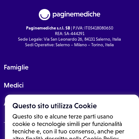
Paginemediche s.r.l. SB
| P.IVA: IT05418080650
REA: SA-444291
Sede Legale: Via San Leonardo 26, 84131 Salerno, Italia
Sedi Operative: Salerno – Milano – Torino, Italia
Famiglie
Medici
About
Questo sito utilizza Cookie
Questo sito e alcune terze parti usano
cookie o tecnologie simili per funzionalità
tecniche e, con il tuo consenso, anche per
Le informazioni proposte in questo sito non sono un consulto medico.
altre finalità descritte nella Cookie Policy,