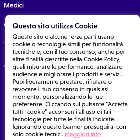
Medici
About
Questo sito utilizza Cookie
Questo sito e alcune terze parti usano
cookie o tecnologie simili per funzionalità
tecniche e, con il tuo consenso, anche per
Le informazioni proposte in questo sito non sono un consulto medico.
altre finalità descritte nella Cookie Policy,
In nessun caso, queste informazioni sostituiscono un consulto, una
quali misurare le performance, analizzare
visita o una diagnosi formulata dal medico. Non si devono considerare
le informazioni disponibili come suggerimenti per la formulazione di
audience e migliorare i prodotti e servizi.
una diagnosi, la determinazione di un trattamento o l'assunzione o
Puoi liberamente prestare, rifiutare o
sospensione di un farmaco senza prima consultare un medico di
medicina generale o uno specialista.
revocare il tuo consenso in qualsiasi
momento, personalizzando le tue
Condizioni di utilizzo
|
Privacy Policy
|
Gestione cookie
Ⓒ 2026 | Tutti i diritti riservati.
preferenze. Cliccando sul pulsante "Accetta
tutti i cookie" acconsenti all'uso di tali
tecnologie per tutte le finalità indicate.
Ignorando questo banner proseguirai con
solo cookie tecnici.
maggiori info