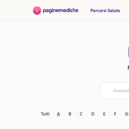
Percorsi Salute
Tutti
A
B
C
D
E
F
G