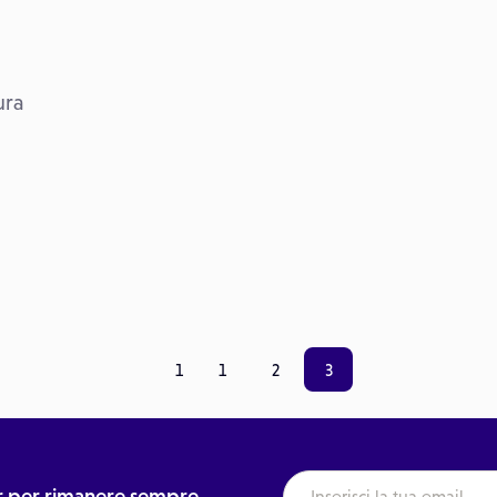
ura
1
1
2
3
ter per rimanere sempre