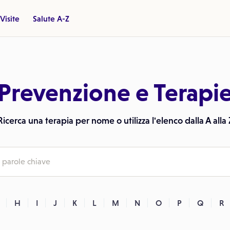
Visite
Salute A-Z
Prevenzione e Terapi
Ricerca una terapia per nome o utilizza l'elenco dalla A alla 
H
I
J
K
L
M
N
O
P
Q
R