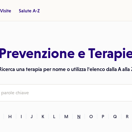
Visite
Salute A-Z
Prevenzione e Terapi
Ricerca una terapia per nome o utilizza l'elenco dalla A alla 
H
I
J
K
L
M
N
O
P
Q
R