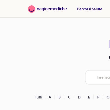
Percorsi Salute
Tutti
A
B
C
D
E
F
G