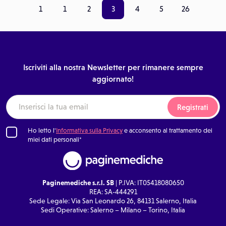
1
1
2
3
4
5
26
Iscriviti alla nostra Newsletter per rimanere sempre
aggiornato!
Registrati
Ho letto l'
Informativa sulla Privacy
e acconsento al trattamento dei
miei dati personali*
Paginemediche s.r.l. SB
| P.IVA: IT05418080650
REA: SA-444291
Sede Legale: Via San Leonardo 26, 84131 Salerno, Italia
Sedi Operative: Salerno – Milano – Torino, Italia