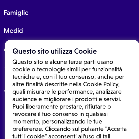
Famiglie
Medici
About
Questo sito utilizza Cookie
Questo sito e alcune terze parti usano
cookie o tecnologie simili per funzionalità
tecniche e, con il tuo consenso, anche per
Le informazioni proposte in questo sito non sono un consulto medico.
altre finalità descritte nella Cookie Policy,
In nessun caso, queste informazioni sostituiscono un consulto, una
quali misurare le performance, analizzare
visita o una diagnosi formulata dal medico. Non si devono considerare
le informazioni disponibili come suggerimenti per la formulazione di
audience e migliorare i prodotti e servizi.
una diagnosi, la determinazione di un trattamento o l'assunzione o
Puoi liberamente prestare, rifiutare o
sospensione di un farmaco senza prima consultare un medico di
medicina generale o uno specialista.
revocare il tuo consenso in qualsiasi
momento, personalizzando le tue
Condizioni di utilizzo
|
Privacy Policy
|
Gestione cookie
Ⓒ 2026 | Tutti i diritti riservati.
preferenze. Cliccando sul pulsante "Accetta
tutti i cookie" acconsenti all'uso di tali