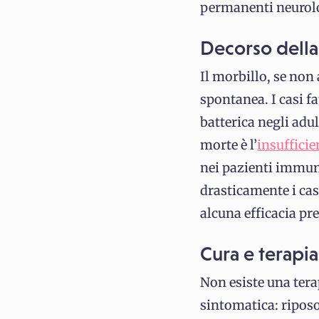
permanenti neurolog
Decorso della
Il morbillo, se no
spontanea. I casi f
batterica negli adul
morte è l’
insufficie
nei pazienti immun
drasticamente i cas
alcuna efficacia pr
Cura e terapia
Non esiste una terap
sintomatica: riposo 