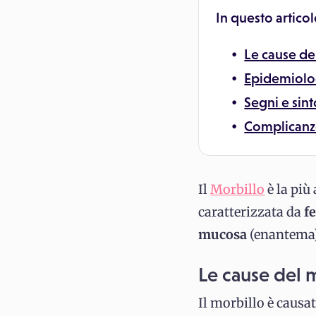
In questo articol
Le cause de
Epidemiolo
Segni e sin
Complicanz
Il
Morbillo
è la più
caratterizzata da
f
mucosa
(enantema)
Le cause del 
Il morbillo è causa