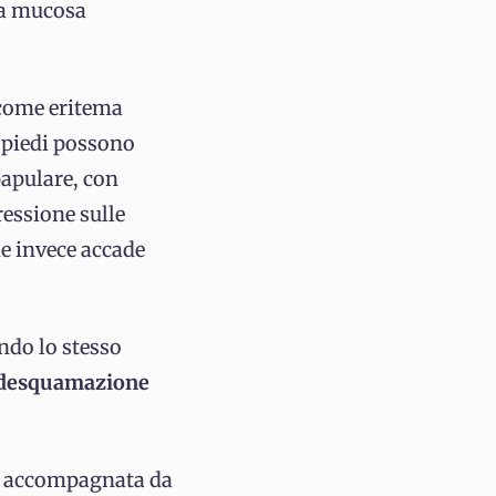
la mucosa
come eritema
e piedi possono
papulare, con
essione sulle
e invece accade
ndo lo stesso
desquamazione
i, accompagnata da