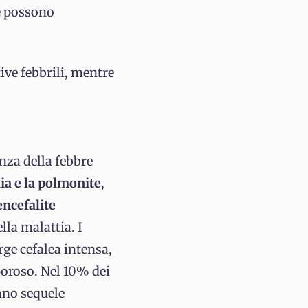
e possono
ive febbrili, mentre
enza della febbre
ia e la polmonite
,
encefalite
lla malattia. I
ge cefalea intensa,
poroso. Nel 10% dei
tano sequele