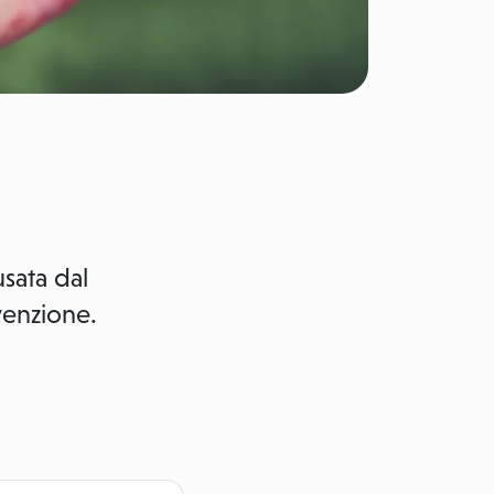
usata dal
venzione.