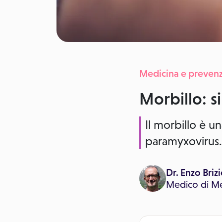
Medicina e preven
Morbillo: s
Il morbillo è u
paramyxovirus. 
Dr. Enzo Briz
Medico di
Me