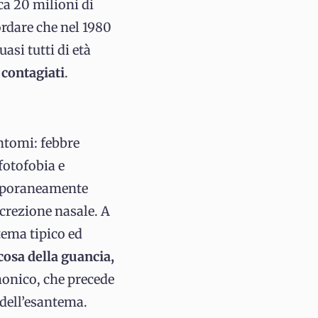
ca 20 milioni di
ordare che nel 1980
asi tutti di età
 contagiati
.
intomi: febbre
fotofobia e
emporaneamente
ecrezione nasale. A
tema tipico ed
osa della guancia,
onico, che precede
 dell’esantema.