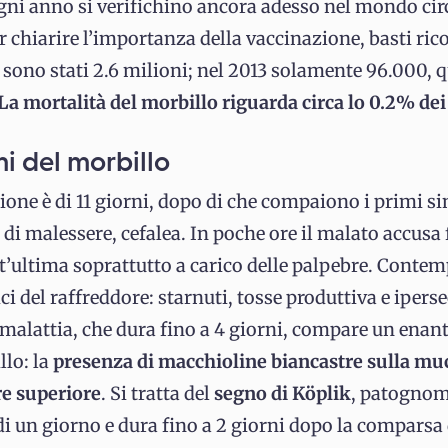
gni anno si verifichino ancora adesso nel mondo cir
er chiarire l’importanza della vaccinazione, basti ric
 sono stati 2.6 milioni; nel 2013 solamente 96.000, qu
La mortalità del morbillo riguarda circa lo 0.2% dei
mi del morbillo
ione è di 11 giorni, dopo di che compaiono i primi s
 di malessere, cefalea. In poche ore il malato accusa 
st’ultima soprattutto a carico delle palpebre. Cont
ici del raffreddore: starnuti, tosse produttiva e ipers
 malattia, che dura fino a 4 giorni, compare un enan
llo:
la
presenza di macchioline biancastre sulla muc
are superiore
. Si tratta del
segno di Köplik
, patognom
di un giorno e dura fino a 2 giorni dopo la comparsa