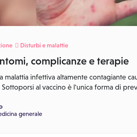
zione
Disturbi e malattie
intomi, complicanze e terapie
na malattia infettiva altamente contagiante ca
Sottoporsi al vaccino è l'unica forma di pre
io
dicina generale