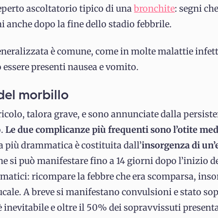
eperto ascoltatorio tipico di una
bronchite
: segni ch
i anche dopo la fine dello stadio febbrile.
neralizzata è comune, come in molte malattie infett
 essere presenti nausea e vomito.
del morbillo
ricolo, talora grave, e sono annunciate dalla persist
o.
Le due complicanze più frequenti sono l’otite med
a più drammatica è costituita dall’
insorgenza di un’
che si può manifestare fino a 14 giorni dopo l’inizio de
atici: ricompare la febbre che era scomparsa, insor
ucale. A breve si manifestano convulsioni e stato so
 è inevitabile e oltre il 50% dei sopravvissuti presen