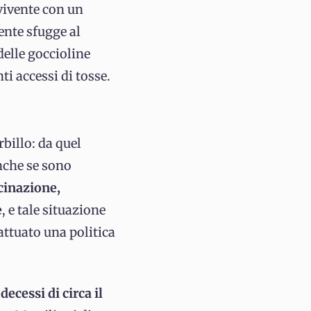
ivente con un
ente sfugge al
delle goccioline
i accessi di tosse.
rbillo: da quel
nche se sono
cinazione,
e
, e tale situazione
 attuato una politica
decessi di circa il