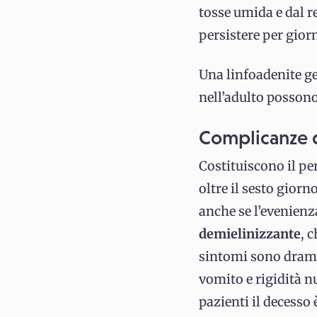
tosse umida e dal r
persistere per giorn
Una linfoadenite ge
nell’adulto possono
Complicanze 
Costituiscono il pe
oltre il sesto giorn
anche se l’evenienz
demielinizzante
, 
sintomi sono dramm
vomito e rigidità n
pazienti il decesso