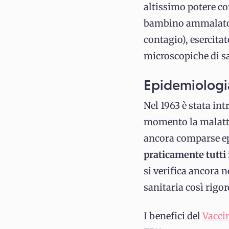
altissimo potere co
bambino ammalato d
contagio), esercita
microscopiche di sa
Epidemiologi
Nel 1963 è stata int
momento la malatti
ancora comparse epi
praticamente tutti 
si verifica ancora n
sanitaria così rigo
I benefici del
Vacci