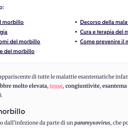
o:
l morbillo
Decorso della malat
gia
Cura e terapia del 
tomi del morbillo
Come prevenire il 
e del morbillo
 appariscente di tutte le malattie esantematiche infan
ebbre molto elevata
,
tosse
,
congiuntivite
,
esantem
.
morbillo
to dall’infezione da parte di un
paramyxovirus
, che p