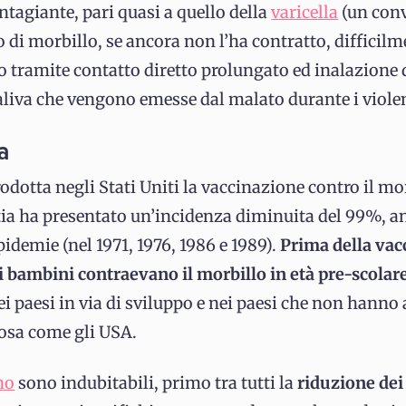
ntagiante, pari quasi a quello della
varicella
(un conv
i morbillo, se ancora non l’ha contratto, difficilm
to tramite contatto diretto prolungato ed inalazione 
liva che vengono emesse dal malato durante i violent
a
rodotta negli Stati Uniti la vaccinazione contro il mo
a ha presentato un’incidenza diminuita del 99%, a
demie (nel 1971, 1976, 1986 e 1989).
Prima della vac
i bambini contraevano il morbillo in età pre-scolar
ei paesi in via di sviluppo e nei paesi che non hanno
rosa come gli USA.
no
sono indubitabili, primo tra tutti la
riduzione dei 