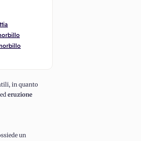
tia
morbillo
morbillo
tili, in quanto
a
ed
eruzione
ossiede un