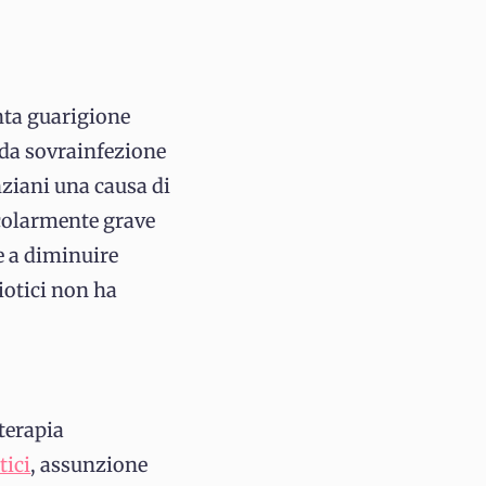
nta guarigione
 da sovrainfezione
anziani una causa di
icolarmente grave
e a diminuire
iotici non ha
 terapia
tici
, assunzione