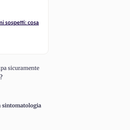
i sospetti: cosa
lpa sicuramente
i?
a
sintomatologia