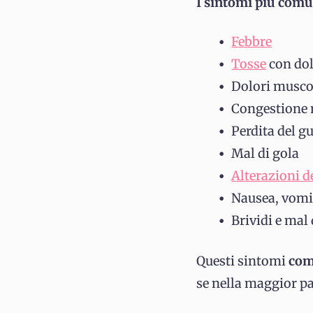
I sintomi più comu
Febbre
Tosse
con dol
Dolori musco
Congestione 
Perdita del gu
Mal di gola
Alterazioni de
Nausea, vomit
Brividi e mal 
Questi sintomi
com
se nella maggior pa