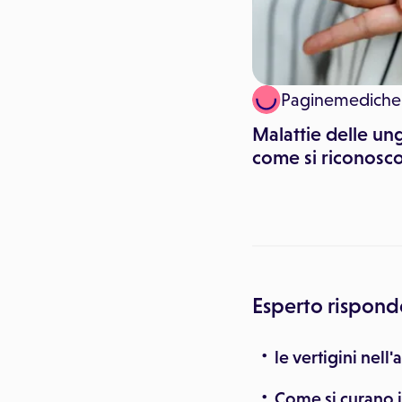
Paginemediche
Paginemediche
Allergia o Covid? Come
Malattie delle un
distinguere i sintomi
come si riconosc
Esperto rispond
le vertigini nel
Come si curano i 