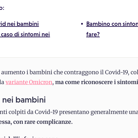
o:
id nei bambini
Bambino con sintom
 caso di sintomi nei
fare?
 aumento i bambini che contraggono il Covid-19, co
lla
variante Omicron
,
ma come riconoscere i sintom
 nei bambini
nti colpiti da Covid-19 presentano generalmente un
essa, con rare complicanze.