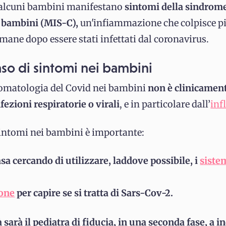
i, alcuni bambini manifestano
sintomi della sindrom
 bambini (MIS-C),
un'infiammazione che colpisce pi
imane dopo essere stati infettati dal coronavirus.
aso di sintomi nei bambini
ntomatologia del Covid nei bambini
non è clinicament
nfezioni respiratorie o virali
, e in particolare dall’
inf
sintomi nei bambini è importante:
sa cercando di utilizzare, laddove possibile, i
siste
one
per capire se si tratta di Sars-Cov-2.
à sarà il pediatra di fiducia, in una seconda fase, a in