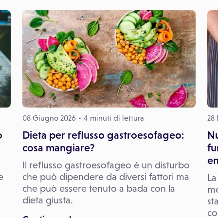
08 Giugno 2026
4 minuti di lettura
28
o
Dieta per reflusso gastroesofageo:
Nu
cosa mangiare?
fu
en
Il reflusso gastroesofageo è un disturbo
e
che può dipendere da diversi fattori ma
La
che può essere tenuto a bada con la
me
dieta giusta.
st
co