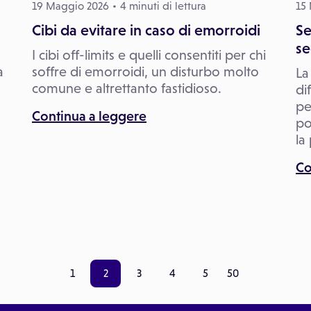
19 Maggio 2026
4 minuti di lettura
15
Cibi da evitare in caso di emorroidi
Se
se
I cibi off-limits e quelli consentiti per chi
a
soffre di emorroidi, un disturbo molto
La
comune e altrettanto fastidioso.
di
pe
Continua a leggere
po
la
Co
1
2
3
4
5
50