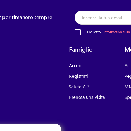
ter per rimanere sempre
Ho letto l'
Informativa sulla
Famiglie
Me
Accedi
Ac
Registrati
Reg
Salute A-Z
MM
Prenota una visita
Spe