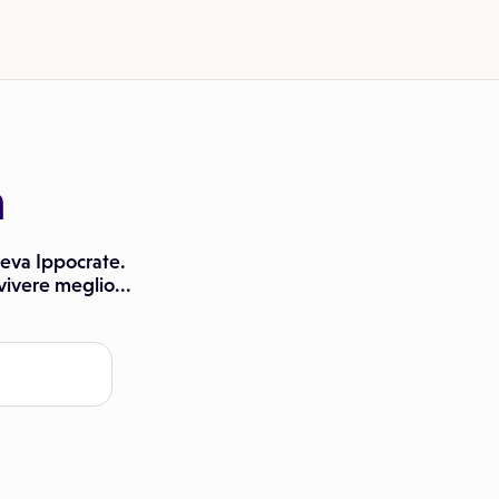
a
iceva Ippocrate.
vivere meglio...