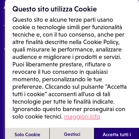
About
Questo sito utilizza Cookie
Questo sito e alcune terze parti usano
cookie o tecnologie simili per funzionalità
tecniche e, con il tuo consenso, anche per
Le informazioni proposte in questo sito non sono un consulto medico.
altre finalità descritte nella Cookie Policy,
In nessun caso, queste informazioni sostituiscono un consulto, una
quali misurare le performance, analizzare
visita o una diagnosi formulata dal medico. Non si devono considerare
le informazioni disponibili come suggerimenti per la formulazione di
audience e migliorare i prodotti e servizi.
una diagnosi, la determinazione di un trattamento o l'assunzione o
Puoi liberamente prestare, rifiutare o
sospensione di un farmaco senza prima consultare un medico di
medicina generale o uno specialista.
revocare il tuo consenso in qualsiasi
momento, personalizzando le tue
Condizioni di utilizzo
|
Privacy Policy
|
Gestione cookie
Ⓒ 2026 | Tutti i diritti riservati.
preferenze. Cliccando sul pulsante "Accetta
tutti i cookie" acconsenti all'uso di tali
tecnologie per tutte le finalità indicate.
Ignorando questo banner proseguirai con
solo cookie tecnici.
maggiori info
Gestisci
Solo Cookie
Accetta tutti i