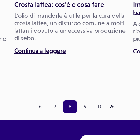
Crosta lattea: cos'è e cosa fare
Im
b
L'olio di mandorle è utile per la cura della
crosta lattea, un disturbo comune a molti
o
A 
lattanti dovuto a un'eccessiva produzione
o
ri
di sebo.
ino
pi
Continua a leggere
Co
1
6
7
8
9
10
26