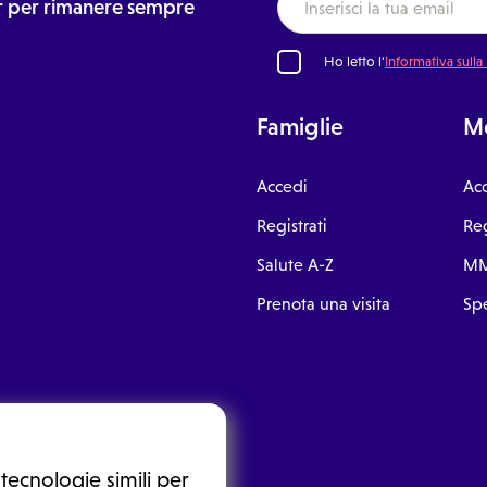
ter per rimanere sempre
Ho letto l'
Informativa sulla
Famiglie
Me
Accedi
Ac
Registrati
Reg
Salute A-Z
MM
Prenota una visita
Spe
tecnologie simili per