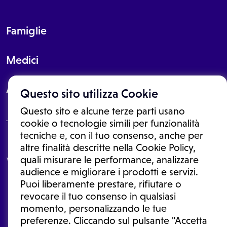
Famiglie
Medici
About
Questo sito utilizza Cookie
Questo sito e alcune terze parti usano
cookie o tecnologie simili per funzionalità
tecniche e, con il tuo consenso, anche per
Le informazioni proposte in questo sito non sono un consulto medico.
altre finalità descritte nella Cookie Policy,
In nessun caso, queste informazioni sostituiscono un consulto, una
quali misurare le performance, analizzare
visita o una diagnosi formulata dal medico. Non si devono considerare
le informazioni disponibili come suggerimenti per la formulazione di
audience e migliorare i prodotti e servizi.
una diagnosi, la determinazione di un trattamento o l'assunzione o
Puoi liberamente prestare, rifiutare o
sospensione di un farmaco senza prima consultare un medico di
medicina generale o uno specialista.
revocare il tuo consenso in qualsiasi
momento, personalizzando le tue
Condizioni di utilizzo
|
Privacy Policy
|
Gestione cookie
Ⓒ 2026 | Tutti i diritti riservati.
preferenze. Cliccando sul pulsante "Accetta