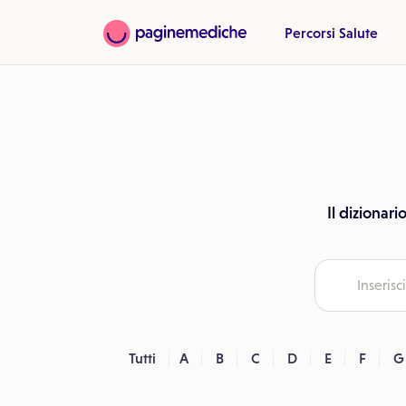
Percorsi Salute
Il dizionari
Tutti
A
B
C
D
E
F
G