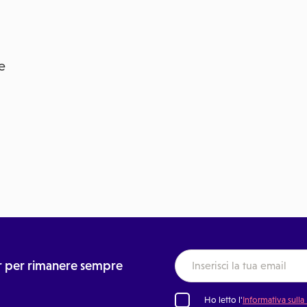
e
ter per rimanere sempre
Ho letto l'
Informativa sulla