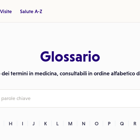
Visite
Salute A-Z
Glossario
o dei termini in medicina, consultabili in ordine alfabetico da
H
I
J
K
L
M
N
O
P
Q
R