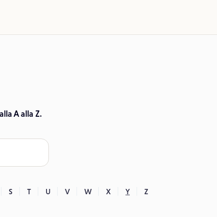
lla A alla Z.
S
T
U
V
W
X
Y
Z