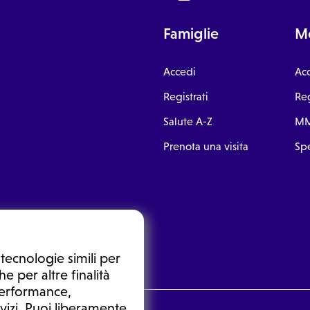
Famiglie
Me
Accedi
Ac
Registrati
Reg
Salute A-Z
MM
Prenota una visita
Spe
tecnologie simili per
e per altre finalità
 performance,
vizi. Puoi liberamente